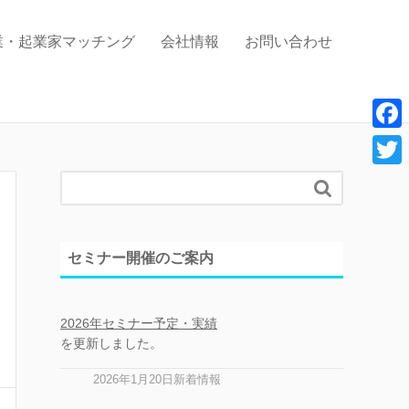
業・起業家マッチング
会社情報
お問い合わせ
F
a
T

c
w
e
i
セミナー開催のご案内
b
t
o
t
o
2026年セミナー予定・実績
e
を更新しました。
k
r
2026年1月20日新着情報