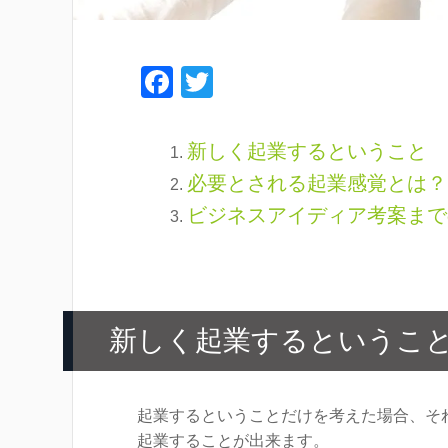
F
T
a
wi
c
tt
新しく起業するということ
e
er
必要とされる起業感覚とは？
b
ビジネスアイディア考案まで
o
o
k
新しく起業するというこ
起業するということだけを考えた場合、そ
起業することが出来ます。