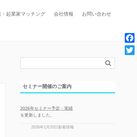
業・起業家マッチング
会社情報
お問い合わせ
F
a
T

c
w
e
i
セミナー開催のご案内
b
t
o
t
o
2026年セミナー予定・実績
e
を更新しました。
k
r
2026年1月20日新着情報