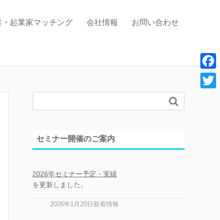
業・起業家マッチング
会社情報
お問い合わせ
F
a
T

c
w
e
i
セミナー開催のご案内
b
t
o
t
o
2026年セミナー予定・実績
e
を更新しました。
k
r
2026年1月20日新着情報