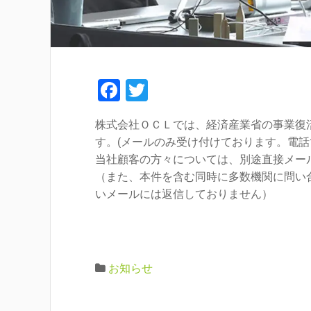
F
T
a
wi
株式会社ＯＣＬでは、経済産業省の事業復
c
tt
す。(メールのみ受け付けております。電話
e
er
当社顧客の方々については、別途直接メー
b
（また、本件を含む同時に多数機関に問い
いメールには返信しておりません）
o
o
k
お知らせ