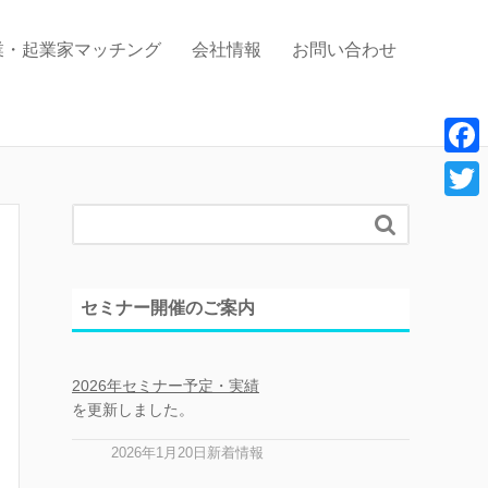
業・起業家マッチング
会社情報
お問い合わせ
F
a
T

c
w
e
i
セミナー開催のご案内
b
t
o
t
o
2026年セミナー予定・実績
e
を更新しました。
k
r
2026年1月20日新着情報