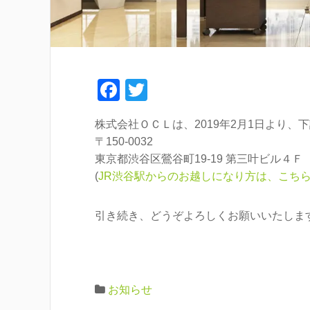
F
T
a
wi
株式会社ＯＣＬは、2019年2月1日より、
c
tt
〒150-0032
e
er
東京都渋谷区鶯谷町19-19 第三叶ビル４Ｆ
b
(
JR渋谷駅からのお越しになり方は、こち
o
引き続き、どうぞよろしくお願いいたしま
o
k
お知らせ