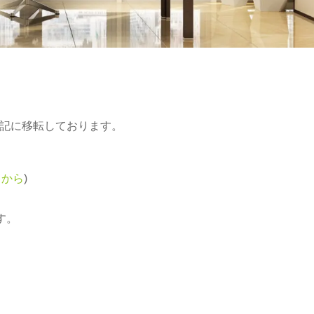
下記に移転しております。
らから
)
す。