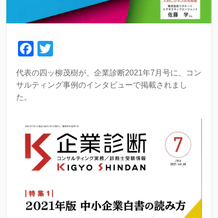
F
T
a
wi
代表の四ッ柳茂樹が、企業診断2021年7月号に、コン
c
tt
サルティング事例のインタビューで掲載されまし
e
er
た。
b
o
o
k