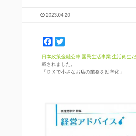
2023.04.20
F
T
a
wi
日本政策金融公庫 国民生活事業 生活衛生
c
tt
載されました。
e
er
「ＤＸで小さなお店の業務を効率化」
b
o
o
k