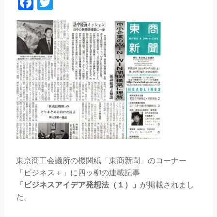
F
T
a
wi
c
tt
e
er
b
o
o
k
東京商工会議所の機関紙「東商新聞」のコーナー
「ビジネス＋」に四ッ柳の連載記事
「ビジネスアイデア発想法（１）」
が掲載されまし
た。