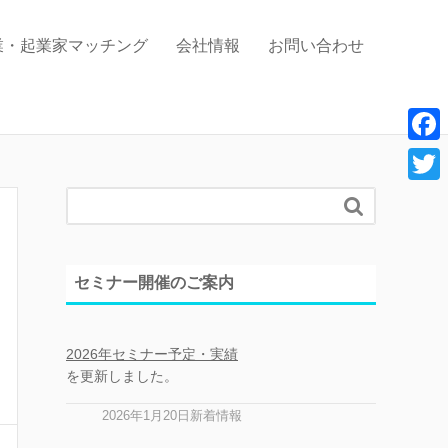
業・起業家マッチング
会社情報
お問い合わせ
F
a
T

c
w
e
i
セミナー開催のご案内
b
t
o
t
o
2026年セミナー予定・実績
e
を更新しました。
k
r
2026年1月20日新着情報