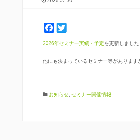
2026.07.30
F
T
a
wi
2026年セミナー実績・予定
を更新しました
c
tt
e
er
他にも決まっているセミナー等があります
b
o
o
お知らせ
,
セミナー開催情報
k