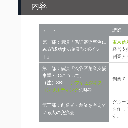
内容
テーマ
講師
第一部：講演「保証審査事例に
東京信
みる”成功する創業”のポイン
経営支
ト」
創業ア
第二部：講演「渋谷区創業支援
事業SBCについて」
創業チ
（注）
SBC：
シブヤビジネス
コンサルティング
の略称
グルー
第三部：創業者・創業を考えて
を作っ
いる人の交流会
す。