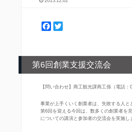
2015.12.02
F
T
a
wi
c
tt
e
er
b
第6回創業支援交流会
o
o
【問い合わせ】商工観光課商工係（電話：03-3463
k
事業が上手くいく創業者は、失敗する人と
第6回を迎える今回は、数多くの創業者を
についての講演と参加者の交流会を実施し