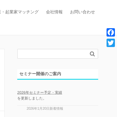
業・起業家マッチング
会社情報
お問い合わせ
F
a
T

c
w
e
i
セミナー開催のご案内
b
t
o
t
o
2026年セミナー予定・実績
e
を更新しました。
k
r
2026年1月20日新着情報