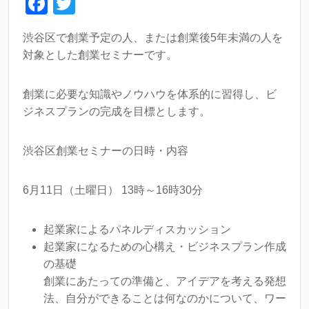
F
T
a
wi
渋谷区で創業予定の人、または創業後5年未満の人を
c
tt
対象とした創業セミナーです。
e
er
b
創業に必要な知識やノウハウを体系的に習得し、ビ
o
ジネスプランの完成を目標とします。
o
渋谷区創業セミナーの日時・内容
k
6月11日（土曜日） 13時～16時30分
起業家によるパネルディスカッション
起業家になるための心構え・ビジネスプラン作成
の基礎
創業にあたっての準備と、アイデアを考える発想
法、自分ができることは何なのかについて、ワー