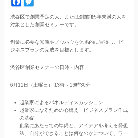
F
T
a
wi
渋谷区で創業予定の人、または創業後5年未満の人を
c
tt
対象とした創業セミナーです。
e
er
b
創業に必要な知識やノウハウを体系的に習得し、ビ
o
ジネスプランの完成を目標とします。
o
渋谷区創業セミナーの日時・内容
k
6月11日（土曜日） 13時～16時30分
起業家によるパネルディスカッション
起業家になるための心構え・ビジネスプラン作成
の基礎
創業にあたっての準備と、アイデアを考える発想
法、自分ができることは何なのかについて、ワー