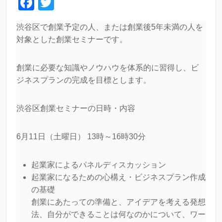
F
T
a
wi
渋谷区で創業予定の人、または創業後5年未満の人を
c
tt
対象とした創業セミナーです。
e
er
b
創業に必要な知識やノウハウを体系的に習得し、ビ
o
ジネスプランの完成を目標とします。
o
渋谷区創業セミナーの日時・内容
k
6月11日（土曜日） 13時～16時30分
起業家によるパネルディスカッション
起業家になるための心構え・ビジネスプラン作成
の基礎
創業にあたっての準備と、アイデアを考える発想
法、自分ができることは何なのかについて、ワー