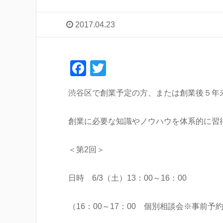
2017.04.23
F
T
a
wi
渋谷区で創業予定の方、または創業後５年
c
tt
e
er
創業に必要な知識やノウハウを体系的に習
b
o
＜第2回＞
o
k
日時 6/3（土）13：00～16：00
（16：00～17：00 個別相談会※事前予