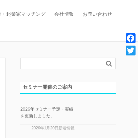
業・起業家マッチング
会社情報
お問い合わせ
F
a
T

c
w
e
i
セミナー開催のご案内
b
t
o
t
o
2026年セミナー予定・実績
e
を更新しました。
k
r
2026年1月20日新着情報