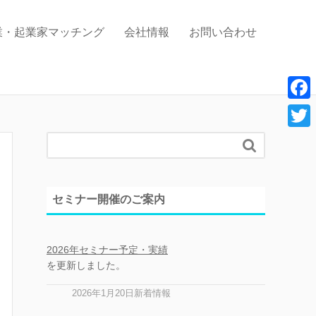
業・起業家マッチング
会社情報
お問い合わせ
F
a
T

c
w
e
i
セミナー開催のご案内
b
t
o
t
o
2026年セミナー予定・実績
e
を更新しました。
k
r
2026年1月20日新着情報