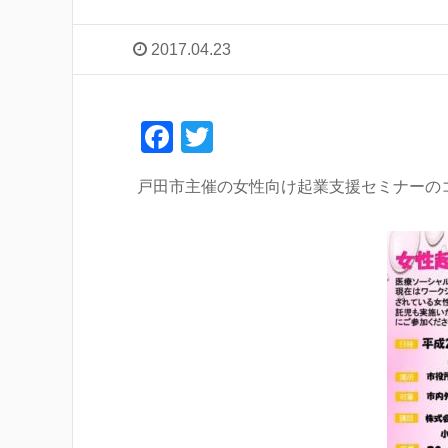
2017.04.23
F
T
a
wi
戸田市主催の女性向け起業支援セミナーの
c
tt
e
er
b
o
o
k