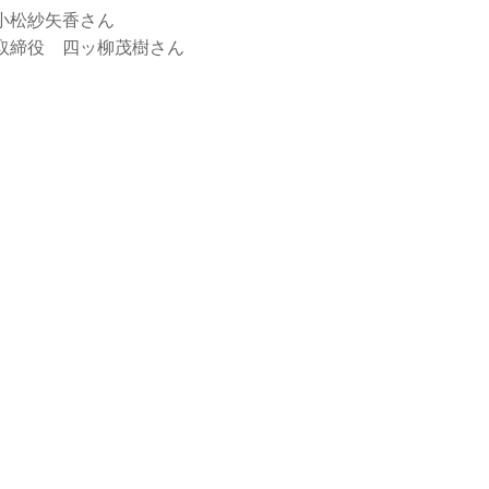
小松紗矢香さん
取締役 四ッ柳茂樹さん