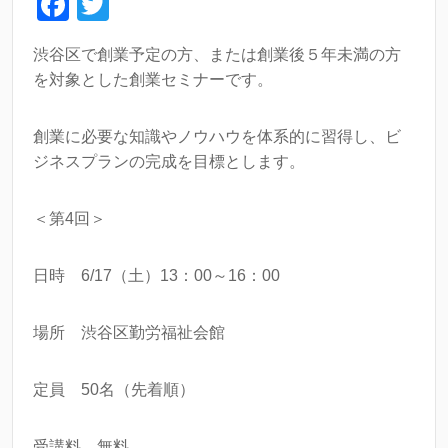
F
T
a
wi
渋谷区で創業予定の方、または創業後５年未満の方
c
tt
を対象とした創業セミナーです。
e
er
b
創業に必要な知識やノウハウを体系的に習得し、ビ
o
ジネスプランの完成を目標とします。
o
＜第4回＞
k
日時 6/17（土）13：00～16：00
場所 渋谷区勤労福祉会館
定員 50名（先着順）
受講料 無料