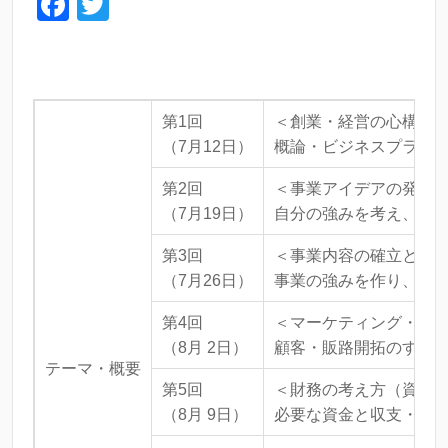
F
T
a
wi
c
tt
e
er
第1回
＜創業・経営の心構え
b
（7月12日）
概論・ビジネスプラン
o
o
第2回
＜事業アイデアの発見
（7月19日）
自分の強みを考え、事
k
第3回
＜事業内容の確立と競
（7月26日）
事業の強みを作り、他
第4回
＜マーケティング・販
（8月 2日）
顧客・販路開拓のすす
テーマ・概要
第5回
＜財務の考え方（資金
（8月 9日）
必要な資金と収支・支