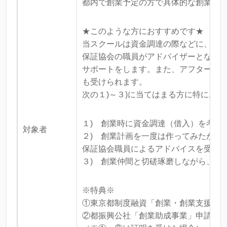
都内で創業予定の方で具体的な創業プ
★このような方におすすめです★
当スクールは資金調達の際などに、人
保証協会の職員がアドバイザーとなっ
サポートをします。また、アフターフ
も受けられます。
次の１)～３)に当てはまる方に特にお
１) 創業時に資金調達（借入）を考え
対象者
２) 創業計画を一度は作ってみたが、
保証協会職員によるアドバイスを受け
３) 創業仲間と切磋琢磨しながら、じ
※特典※
①東京都制度融資「創業・創業支援特
②都振興公社「創業助成事業」申請対