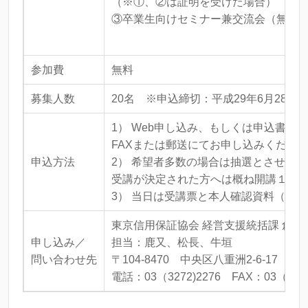
（※①、②は証明を受けた場合）
③卒業生向けセミナー兼交流会（無料
参加費
無料
募集人数
20名 ※申込締切：平成29年6月28日(水
1） Web申し込み、もしくは申込書に
FAXまたは郵送にてお申し込みくださ
申込方法
2） 希望者多数の場合は抽選とさせて
受講が決定された方へは概ね開講１週
3） 当日は受講票と本人確認資料（運
東京信用保証協会 経営支援統括課 創業
申し込み／
担当：鹿又、松長、牛垣
問い合わせ先
〒104-8470 中央区八重洲2-6-17
電話：03（3272)2276 FAX：03（327