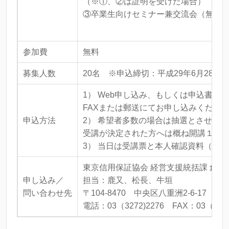
（※①、②は証明を受けた場合）
③卒業生向けセミナー兼交流会（無料
参加費
無料
募集人数
20名 ※申込締切：平成29年6月28日(水
1） Web申し込み、もしくは申込書に
FAXまたは郵送にてお申し込みくださ
申込方法
2） 希望者多数の場合は抽選とさせて
受講が決定された方へは概ね開講１週
3） 当日は受講票と本人確認資料（運
東京信用保証協会 経営支援統括課 創業
申し込み／
担当：鹿又、松長、牛垣
問い合わせ先
〒104-8470 中央区八重洲2-6-17
電話：03（3272)2276 FAX：03（327