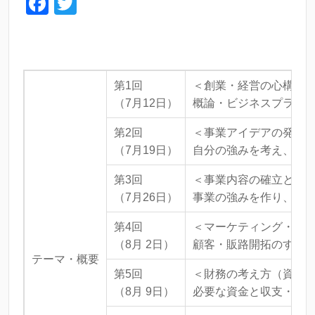
F
T
a
wi
c
tt
e
er
第1回
＜創業・経営の心構え
b
（7月12日）
概論・ビジネスプラン
o
o
第2回
＜事業アイデアの発見
（7月19日）
自分の強みを考え、事
k
第3回
＜事業内容の確立と競
（7月26日）
事業の強みを作り、他
第4回
＜マーケティング・販
（8月 2日）
顧客・販路開拓のすす
テーマ・概要
第5回
＜財務の考え方（資金
（8月 9日）
必要な資金と収支・支