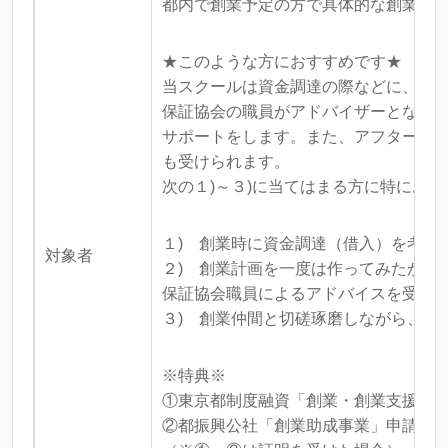
都内で創業予定の方で具体的な創業プ
★このような方におすすめです★
当スクールは資金調達の際などに、人
保証協会の職員がアドバイザーとなっ
サポートをします。また、アフターフ
も受けられます。
次の１)～３)に当てはまる方に特にお
１) 創業時に資金調達（借入）を考え
対象者
２) 創業計画を一度は作ってみたが、
保証協会職員によるアドバイスを受け
３) 創業仲間と切磋琢磨しながら、じ
※特典※
①東京都制度融資「創業・創業支援特
②都振興公社「創業助成事業」申請対