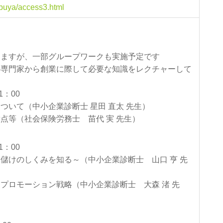
hibuya/access3.html
りますが、一部グループワークも実施予定です
の専門家から創業に際して必要な知識をレクチャーして
21：00
いて（中小企業診断士 星田 直太 先生）
等（社会保険労務士 苗代 実 先生）
1：00
けのしくみを知る～（中小企業診断士 山口 亨 先
ロモーション戦略（中小企業診断士 大森 渚 先