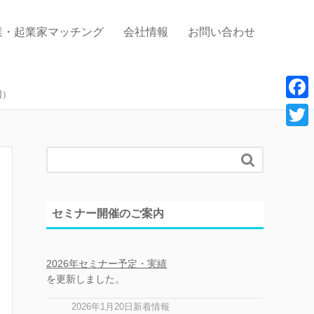
業・起業家マッチング
会社情報
お問い合わせ
回）
F
a
T
c

w
e
i
b
t
セミナー開催のご案内
o
t
o
e
2026年セミナー予定・実績
k
r
を更新しました。
2026年1月20日新着情報