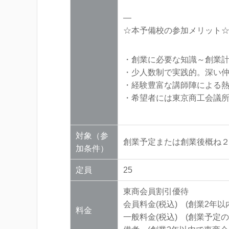
—
☆本予備校の参加メリット
・創業に必要な知識～創業
・少人数制で実践的。深い
・経験豊富な講師陣による
・希望者には東京商工会議
対象（参
創業予定または創業後概ね
加条件）
定員
25
東商会員割引優待
会員料金(税込) (創業2年以内
料金
一般料金(税込) (創業予定の方