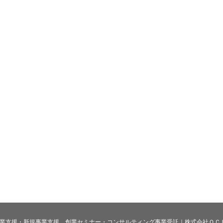
026 起業支援・新規事業支援、創業セミナー・コンサルティング事業受託｜株式会社ＯＣＬ. All ri