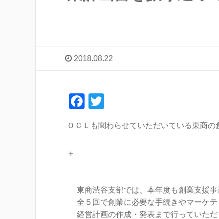
2018.08.22
F
T
a
wi
ＯＣＬも関わらせていただいている東商の
c
tt
e
er
＋
b
o
東商渋谷支部では、本年度も創業支援事
o
全５回で創業に必要な手続きやマーケテ
k