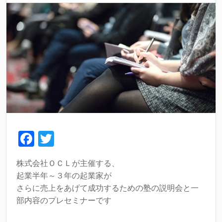
F
T
a
wi
株式会社ＯＣＬが主催する、
c
tt
起業半年～３年の起業家が
e
er
さらに売上をあげて成功するための塾の説明会と一
b
部内容のプレセミナーです
o