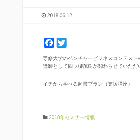
2018.06.12
F
T
a
wi
専修大学のベンチャービジネスコンテスト
c
tt
講師として四ッ柳茂樹が関わらせていただ
e
er
b
イチから学べる起業プラン（支援講座）
o
o
k
2018年セミナー情報