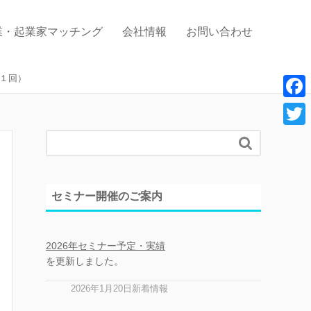
業・起業家マッチング
会社情報
お問い合わせ
１回）
F
a
T

c
w
e
i
セミナー開催のご案内
b
t
o
t
o
2026年セミナー予定・実績
e
を更新しました。
k
r
2026年1月20日新着情報