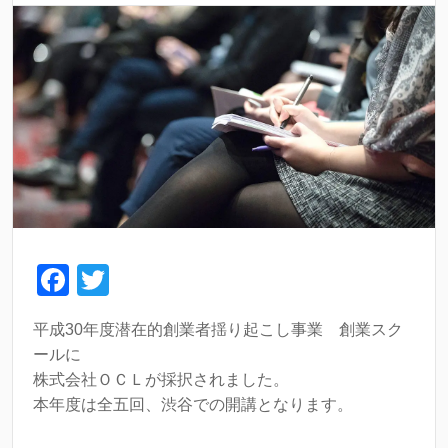
F
T
a
wi
平成30年度潜在的創業者揺り起こし事業 創業スク
c
tt
ールに
e
er
株式会社ＯＣＬが採択されました。
b
本年度は全五回、渋谷での開講となります。
o