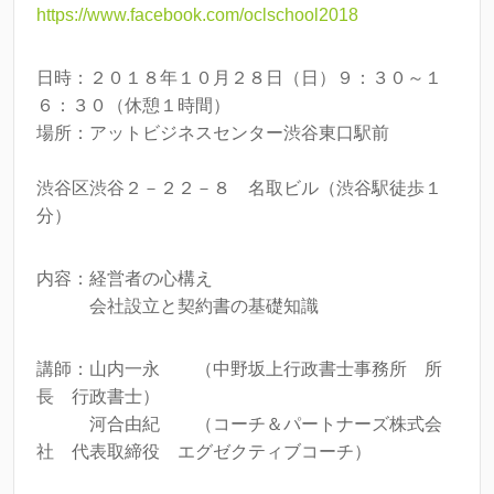
https://www.facebook.com/oclschool2018
o
k
日時：２０１８年１０月２８日（日）９：３０～１
６：３０（休憩１時間）
場所：アットビジネスセンター渋谷東口駅前
渋谷区渋谷２－２２－８ 名取ビル（渋谷駅徒歩１
分）
内容：経営者の心構え
会社設立と契約書の基礎知識
講師：山内一永 （中野坂上行政書士事務所 所
長 行政書士）
河合由紀 （コーチ＆パートナーズ株式会
社 代表取締役 エグゼクティブコーチ）