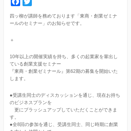
F
T
a
wi
四ッ柳が講師を務めております「東商・創業ゼミナ
c
tt
ールのセミナー」のお知らせです。
e
er
b
＋
o
o
10年以上の開催実績を持ち、多くの起業家を輩出し
ている創業支援セミナー
k
『東商・創業ゼミナール』第62期の募集を開始いた
します。
●受講生同士のディスカッションを通じ、現在お持ち
のビジネスプランを
更にブラッシュアップしていただくことができま
す。
●全8回の参加を通じ、受講生同士、同じ時期に創業