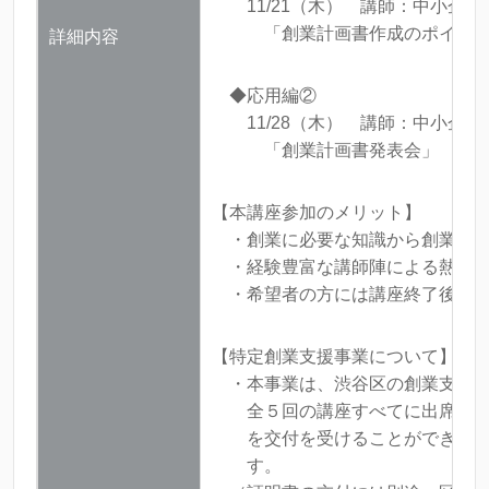
11/21（木） 講師：中小企業診
「創業計画書作成のポイン
詳細内容
◆応用編②
11/28（木） 講師：中小企業診
「創業計画書発表会」
【本講座参加のメリット】
・創業に必要な知識から創業計画
・経験豊富な講師陣による熱心な
・希望者の方には講座終了後も東
【特定創業支援事業について】
・本事業は、渋谷区の創業支援等
全５回の講座すべてに出席した方
を交付を受けることができ、法人
す。