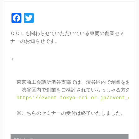
F
T
a
wi
ＯＣＬも関わらせていただいている東商の創業セミ
c
tt
ナーのお知らせです。
e
er
b
＋
o
o
東京商工会議所渋谷支部では、渋谷区内で創業をお考え
k
https://event.tokyo-cci.or.jp/event_det
※こちらのセミナーの受付は終了いたしました。