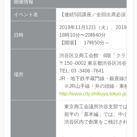
開催情報
イベント名
【連続5回講座／全回出席必須】 S
2019年11月12日（火）、2019年
日時
18時10分〜20時40分
【開場】 17時50分～
渋谷区立商工会館 6階「クラブ室
〒150 -0002 東京都渋谷区渋谷1-12
TEL: 03 -3406 -7641
場所
JR・地下鉄半蔵門線・銀座線渋谷
※JR山手線・井の頭線・東横線
http://www.city.shibuya.tokyo.jp/est
東京商工会議所渋谷支部では、渋谷
前半の「基本編」では、中小企業
渋谷区内で創業をご検討されてい