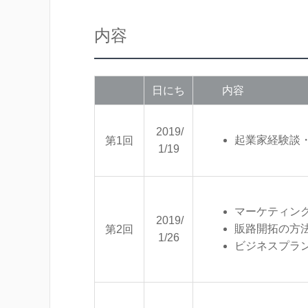
内容
日にち
内容
2019/
起業家経験談
第1回
1/19
マーケティン
2019/
販路開拓の方
第2回
1/26
ビジネスプラ