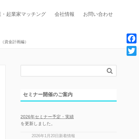
業・起業家マッチング
会社情報
お問い合わせ
ク（資金計画編）
F
a
T
c

w
e
i
b
t
セミナー開催のご案内
o
t
o
e
2026年セミナー予定・実績
k
r
を更新しました。
2026年1月20日新着情報