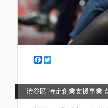
F
T
a
wi
c
tt
e
er
b
渋谷区 特定創業支援事業
o
o