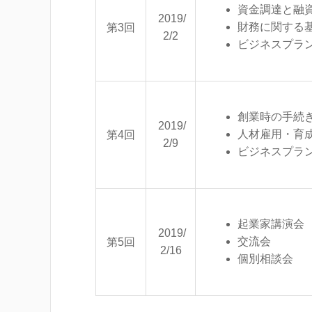
資金調達と融
2019/
財務に関する
第3回
2/2
ビジネスプラ
創業時の手続
2019/
人材雇用・育
第4回
2/9
ビジネスプラ
起業家講演会
2019/
交流会
第5回
2/16
個別相談会