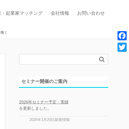
業・起業家マッチング
会社情報
お問い合わせ
て働く
F
a
T

c
w
e
i
セミナー開催のご案内
b
t
o
t
o
2026年セミナー予定・実績
e
を更新しました。
k
r
2026年1月20日新着情報