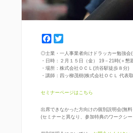
F
T
a
wi
◎士業・一人事業者向けドラッカー勉強会(
c
tt
・日時：２月１５日（金） 19－21時(＋懇
e
er
・場所：株式会社ＯＣＬ(渋谷駅徒歩８分)
b
・講師：四ッ柳茂樹(株式会社ＯＣＬ 代表取
o
セミナーページはこちら
o
k
出席できなかった方向けの個別説明会(無料
(セミナーと異なり、参加特典のワークシー