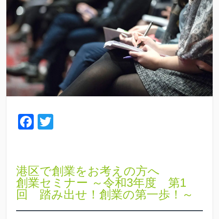
F
T
a
wi
c
tt
e
er
港区で創業をお考えの方へ
b
創業セミナー ～令和3年度 第1
回 踏み出せ！創業の第一歩！～
o
o