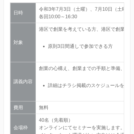
k
令和3年7月3日（土曜）、7月10日（土曜）
日時
各回10:00～16:30
港区で創業を考えている方、港区で創業し
対象
原則3日間通しで参加できる方
創業の心構え、創業までの手順と準備、ビ
講義内容
詳細はチラシ掲載のスケジュールをご覧
費用
無料
40名（先着順）
会場枠
オンラインにてセミナーを実施します。