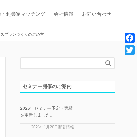
業・起業家マッチング
会社情報
お問い合わせ
ジネスプランづくりの進め方
F
a
T

c
w
e
i
セミナー開催のご案内
b
t
o
t
o
2026年セミナー予定・実績
e
を更新しました。
k
r
2026年1月20日新着情報