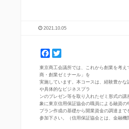
2021.10.05
F
T
a
wi
東京商工会議所では、これから創業を考え
c
tt
商・創業ゼミナール」を
e
er
実施しています。本コースは、経験豊かな
b
や具体的なビジネスプラ
ンのプレゼン等を取り入れたゼミ形式の講
o
象に東京信用保証協会の職員による融資の
o
プラン作成の基礎から開業資金の調達まで
k
参加下さい。（信用保証協会とは、金融機