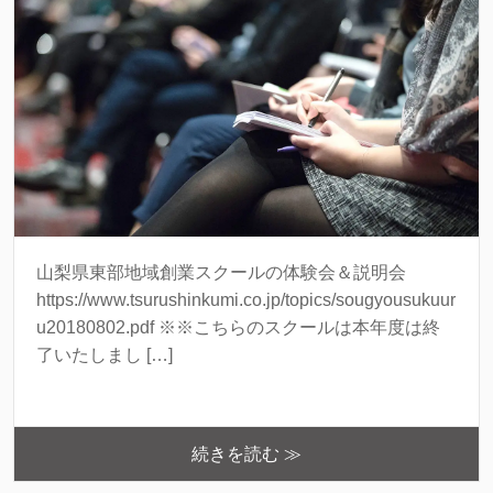
山梨県東部地域創業スクールの体験会＆説明会
https://www.tsurushinkumi.co.jp/topics/sougyousukuur
u20180802.pdf ※※こちらのスクールは本年度は終
了いたしまし […]
続きを読む ≫